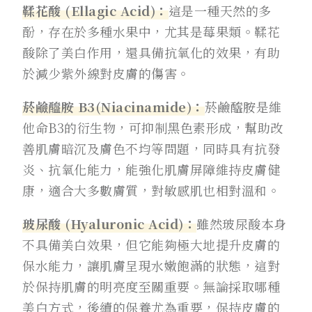
鞣花酸 (Ellagic Acid)：
這是一種天然的多
酚，存在於多種水果中，尤其是莓果類。鞣花
酸除了美白作用，還具備抗氧化的效果，有助
於減少紫外線對皮膚的傷害。
菸鹼醯胺 B3
(
Niacinamide
)：
菸鹼醯胺是維
他命B3的衍生物，可抑制黑色素形成，幫助改
善肌膚暗沉及膚色不均等問題，同時具有抗發
炎、抗氧化能力，能強化肌膚屏障維持皮膚健
康，適合大多數膚質，對敏感肌也相對溫和。
玻尿酸 (Hyaluronic Acid)：
雖然玻尿酸本身
不具備美白效果，但它能夠極大地提升皮膚的
保水能力，讓肌膚呈現水嫩飽滿的狀態，這對
於保持肌膚的明亮度至關重要。無論採取哪種
美白方式，後續的保養尤為重要，保持皮膚的