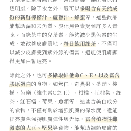
透明感。除了水之外，還可以
多喝含有天然成
份的新鮮檸檬汁、蘆薈汁、蜂蜜
等，這些飲品
能幫助溫和去角質、淡化黑色素受到許多人青
睞。而綠茶中的兒茶素，能夠減少黑色素的生
成，並改善皮膚質地。
每日飲用綠茶
，不僅可
以減少皮膚受到紫外線的傷害，還能使肌膚顯
得更加白皙透亮。
除此之外，也可
多攝取維他命C、E，以及富含
膠原蛋白
的食物，如薏仁、奇異果、番茄、檸
檬、芭樂（維生素C之王）、柑橘、花椰菜、綠
茶、紅石榴、莓果、魚類等，這些含美白成分
的食物，不僅有助於增強肌膚的保水度，還能
提亮膚色保持肌膚彈性與光澤。
富含植物性雌
激素的大豆、堅果
等食物，能幫助調節皮膚的