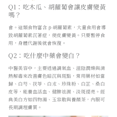
Q1：吃木瓜、胡蘿蔔會讓皮膚變黃
嗎？
會。這類食物富含 β-胡蘿蔔素，大量食用會導
致胡蘿蔔素沉著症，使皮膚變黃。只要暫停食
用，身體代謝後就會恢復。
Q2：吃什麼中藥會變白？
中醫美容中，主要透過調氣血、滋陰潤燥與清
熱解毒來改善膚色暗沉與斑點，常用藥材如當
歸、白芍、茯苓、白朮、珍珠粉、白芷、桑白
皮等，能養血活血、健脾祛濕、淡斑提亮。經
典美白方如四物湯、玉容散與養顏茶，內服可
長期調理膚質。