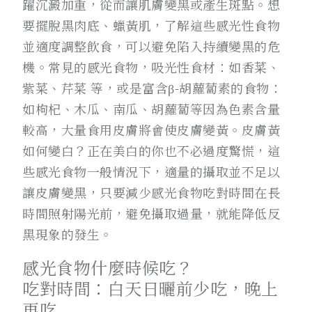
躍沉澱加重，從而讓肌膚變黑或產生斑點。想
要擺脫黑肉底、蠟黃肌，了解這些感光性食物
並適度調整飲食，可以避免陷入持續變黑的危
機。常見的感光食物，吸光性食材：如香菜、
紫菜、芹菜 等，或是富含β-胡蘿蔔素的食物：
如枸杞、木瓜、南瓜、胡蘿蔔等因為色素含量
較高，大量食用皮膚將會使皮膚變黃。皮膚黃
如何變白？正在美白的你也不必過度驚慌，這
些感光食物一般情況下，適量的攝取並不足以
讓皮膚變黑，只要減少感光食物吃對時間在長
時間照射陽光前，避免攝取過量，就能降低反
黑現象的發生。
感光食物什麼時候吃？
吃對時間：白天日曬前少吃，晚上
再吃