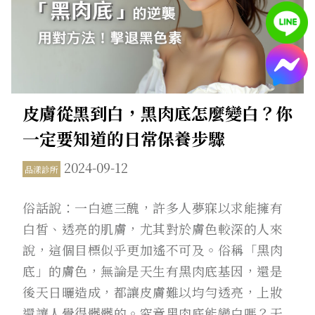
皮膚從黑到白，黑肉底怎麼變白？你
一定要知道的日常保養步驟
2024-09-12
品漾診所
俗話說：一白遮三醜，許多人夢寐以求能擁有
白皙、透亮的肌膚，尤其對於膚色較深的人來
說，這個目標似乎更加遙不可及。俗稱「黑肉
底」的膚色，無論是天生有黑肉底基因，還是
後天日曬造成，都讓皮膚難以均勻透亮，上妝
還讓人覺得髒髒的。究竟黑肉底能變白嗎？天