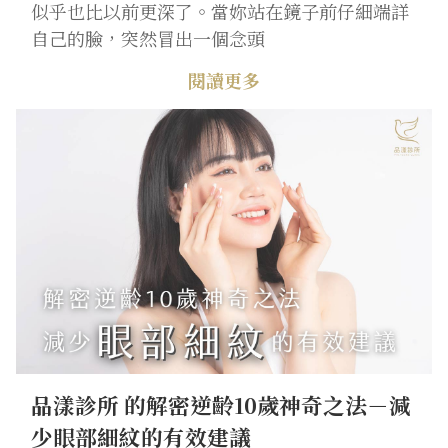
似乎也比以前更深了。當妳站在鏡子前仔細端詳
自己的臉，突然冒出一個念頭
閱讀更多
品漾診所 的解密逆齡10歲神奇之法－減
少眼部細紋的有效建議