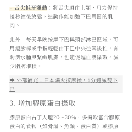
– 舌尖抵牙運動
：將舌尖頂住上顎，用力保持
幾秒鐘後放鬆。這動作能加強下巴周圍的肌
肉。
此外，每天早晚按摩下巴與頸部淋巴區域，可
用瘦臉棒或手指輕輕由下巴中央往耳後推，有
助消水腫與緊緻肌膚，也能促進血液循環，減
少脂肪堆積。
➡️ 外部補充：日本爆火按摩操，6分鐘減雙下
巴
3. 增加膠原蛋白攝取
膠原蛋白占了人體20～30％，多攝取富含膠原
蛋白的食物（如骨湯、魚類、蛋白質）或膠原