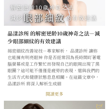
品漾診所 的解密逆齡10歲神奇之法－減
少眼部細紋的有效建議
揭密細紋改善祕技－專家解析， 品漾診所 讓妳
也能擁有明亮眼神 你是否經常因為長時間盯著電
腦螢幕或是工作繁忙而發現自己的眼周出現了黑
眼圈？這可能不僅僅是疲勞的表現，還與我們的
生活方式和健康狀態息息相關。在這篇文章中，
品漾診所 將深入解析生成細
閱讀更多