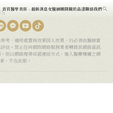
search
首頁
醫學美容
最新消息
女醫師團隊
關於品漾
聯絡我們
US
供參考，適用處置與效果因人而異，仍必須由醫師當
與評估。禁止任何網際網路服務業者轉錄其網路資訊
閱。但以網路搜尋或超連結方式，進入醫療機構之網
閱者，不在此限。