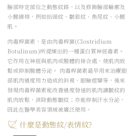
臉部特定部位之動態紋路，以及修飾臉部輪廓及
小腿線條，例如抬頭紋、皺眉紋、魚尾紋、小腿
肌。
肉毒桿菌素，是由肉毒桿菌(Clostridium
Botulinum)所提煉出的一種蛋白質神經毒素。
它作用在神經與肌肉或腺體的接合處，使肌肉放
鬆或抑制腺體分泌。 肉毒桿菌素最早用來治療眼
部肌肉過度用力造成的斜視、眼瞼痙攣等，後來
發現肉毒桿菌素能改善過度發達的肌肉讓皺紋的
肌肉放鬆，消除動態皺紋；亦能抑制汗水分泌，
因此在醫學美容領域被廣泛使用。
什麼是動態紋/表情紋?