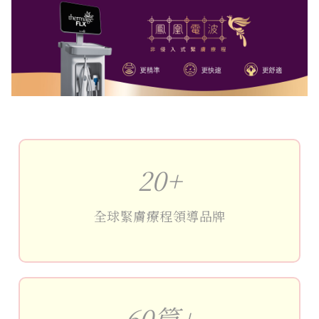
20+
全球緊膚療程領導品牌
60篇+