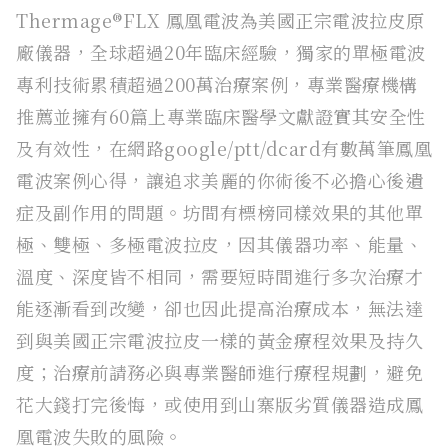
Thermage®FLX 鳳凰電波為美國正宗電波拉皮原
廠儀器，全球超過20年臨床經驗，獨家的單極電波
專利技術累積超過200萬治療案例，專業醫療機構
推薦並擁有60篇上專業臨床醫學文獻證實其安全性
及有效性，在網路google/ptt/dcard有數萬筆鳳凰
電波案例心得，讓追求美麗的你術後不必擔心後遺
症及副作用的問題。坊間有標榜同樣效果的其他單
極、雙極、多極電波拉皮，因其儀器功率、能量、
溫度、深度皆不相同，需要短時間進行多次治療才
能逐漸看到改變，卻也因此提高治療成本，無法達
到與美國正宗電波拉皮一樣的黃金療程效果及持久
度；治療前請務必與專業醫師進行療程規劃，避免
花大錢打完後悔，或使用到山寨版劣質儀器造成鳳
凰電波失敗的風險。