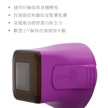
適用於臉部和身體療程
改善細紋和皺紋並緊實肌膚
深層激活膠原蛋白新生力
雕塑小V臉和改善頸部外觀