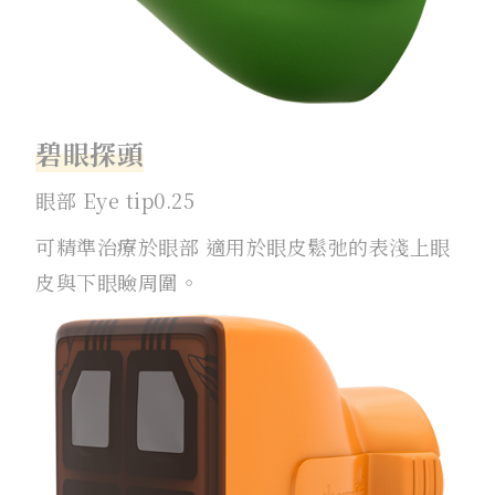
碧眼探頭
眼部 Eye tip0.25
可精準治療於眼部 適用於眼皮鬆弛的表淺上眼
皮與下眼瞼周圍。