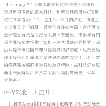
Thermage®FLX鳳凰電波拉皮為非侵入式療程，
透過單極電波的獨家科技，利用每秒振盪約678萬
次的高頻電流(RF)，產生55-65度的熱能，傳遞至
真皮層及皮下組織，最深可直達筋膜層，為提供安
全舒適且有效益的深層肌膚保養體驗，儀器擁有四
種專屬探頭並提供了智能三段式環迴震動模式，藉
由神輕傳導阻斷原理能提高療程舒適度，以改善臉
部線條達到肌膚彈力緊實與光滑的效果；此外，當
治療探頭接觸肌膚進行加熱過程時，高科技舒適脈
衝系統同時以冷媒多次噴源保護肌膚表皮，使其不
受傷害。
療程效能三大提升：
獨家AccuREP™技術┃更精準
專利智慧能量