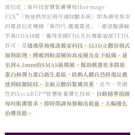
波拉皮：高科技智慧緊膚療程thermage
®
FLX
（梭達熱世紀飛可適除皺系統）即為備受推崇
的電波拉皮機種「第四代-鳳凰電波」，衛部醫器輸
字第031638號，獲得美國FDA及台灣衛福部TFDA
許可，是
透過單極電波獨家科技，以3D立體容積式
加熱原理，傳遞到較深層的真皮層及皮下組織、甚
至到4.3mm的SMAS筋膜層，幫助刺激更多膠原
蛋白和彈力蛋白新生重組，啟動人體自然修復反應
達到除皺除紋、全面立體的緊膚效果
，此外，突破
性的AccuREP™智慧能量優化技術，
自動精準偵測
每吋肌膚需求，即時微調每發輸出能量，大幅優化
治療效能。