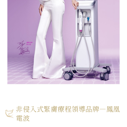
非侵入式緊膚療程領導品牌—鳳凰
電波