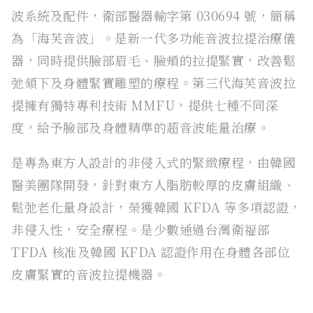
波系統及配件，衛部醫器輸字第 030694 號，簡稱
為「海芙音波」。是新一代多功能音波拉提治療儀
器，同時提供臉部眉毛、臉頰的拉提緊實，改善鬆
弛頦下及身體緊實雕塑的療程。第三代海芙音波拉
提擁有獨特專利技術 MMFU，提供七種不同深
度，給予臉部及身體精準的超音波能量治療。
是專為東方人設計的非侵入式的緊緻療程，由韓國
醫美團隊開發，針對東方人脂肪較厚的皮膚組織、
鬆弛老化量身設計，榮獲韓國 KFDA 等多項認證，
非侵入性，安全療程。是少數通過台灣衛福部
TFDA 核准及韓國 KFDA 認證作用在身體各部位
皮膚緊實的音波拉提機器。