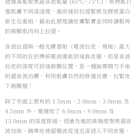
透過高能聚焦超音波能量 (65°C~75°C)，將熱能打
進肌膚不同深淺度，進而達到拉提緊緻及膠原蛋白
新生在重組，藉由此原理讓皮膚緊實並同時讓鬆垮
的筋膜肌肉向上拉提。
音波拉提與一般光療雷射（電波拉皮、飛梭）最大
的不同的在於傳統電波僅能到達真皮層，但是音波
拉皮的深度可到達筋膜位置，是一種無需開刀手術
的超音波治療，利用肌膚自然的修復反應，拉緊皮
下筋膜層！
除了市面上原有的 1.5mm、2.0mm、3.0mm 及
4.5mm 外，還增加了 6.0mm、9.0mm 及
13.0mm 的深度探頭，透過先進的高強度聚焦超音
波技術，精準地使超聲波從淺至深透入不同皮層，