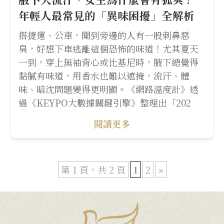
年輕人最常見的「異味困擾」全解析
搭捷運、公車，聞到旁邊的人有一股刺鼻惡
臭，好想下車逃離這個恐怖的味道！尤其夏天
一到，穿上無袖背心或比基尼時，腋下總覺得
黏膩有味道，用香水也難以遮掩，流汗、體
味、暗沈問題變得更明顯。《網路溫度計》透
過《KEYPO大數據關鍵引擎》整理出「202
閱讀更多
第 1 頁，共 2 頁
1
2
»