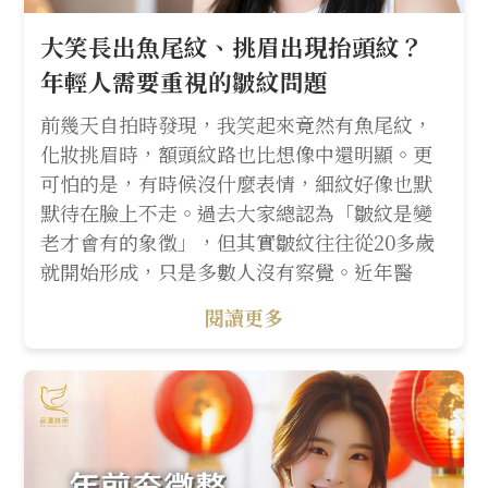
大笑長出魚尾紋、挑眉出現抬頭紋？
年輕人需要重視的皺紋問題
前幾天自拍時發現，我笑起來竟然有魚尾紋，
化妝挑眉時，額頭紋路也比想像中還明顯。更
可怕的是，有時候沒什麼表情，細紋好像也默
默待在臉上不走。過去大家總認為「皺紋是變
老才會有的象徵」，但其實皺紋往往從20多歲
就開始形成，只是多數人沒有察覺。近年醫
閱讀更多