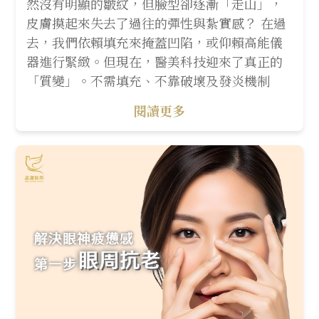
然沒有明顯的皺紋，但臉型卻逐漸「走山」，
皮膚摸起來失去了過往的彈性與紮實感？ 在過
去，我們依賴填充來掩蓋凹陷，或仰賴高能儀
器進行緊緻。但現在，醫美科技迎來了真正的
「質變」。不需填充、不靠破壞及發炎機制
閱讀更多