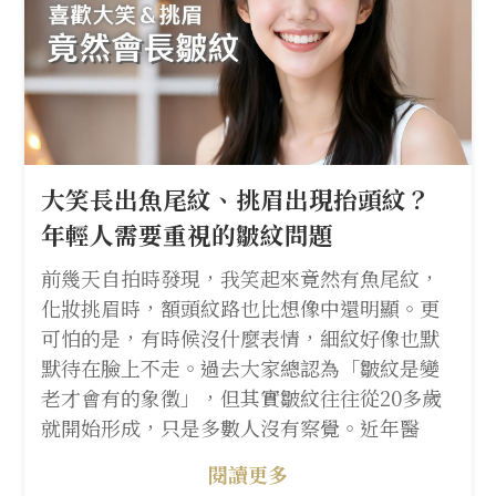
大笑長出魚尾紋、挑眉出現抬頭紋？
年輕人需要重視的皺紋問題
前幾天自拍時發現，我笑起來竟然有魚尾紋，
化妝挑眉時，額頭紋路也比想像中還明顯。更
可怕的是，有時候沒什麼表情，細紋好像也默
默待在臉上不走。過去大家總認為「皺紋是變
老才會有的象徵」，但其實皺紋往往從20多歲
就開始形成，只是多數人沒有察覺。近年醫
閱讀更多